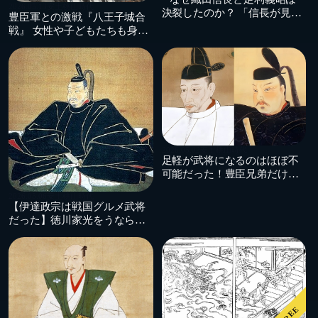
2026.05.13
安土桃山時代
決裂したのか？ 「信長が見捨
豊臣軍との激戦『八王子城合
てられた」という新視点
戦』 女性や子どもたちも身投
げした悲劇とは
2026.05.02
安土桃山時代
足軽が武将になるのはほぼ不
可能だった！豊臣兄弟だけが
越えた身分の壁
2026.05.06
安土桃山時代
【伊達政宗は戦国グルメ武将
だった】徳川家光をうならせ
た料理愛と仙台味噌の秘密
FREE