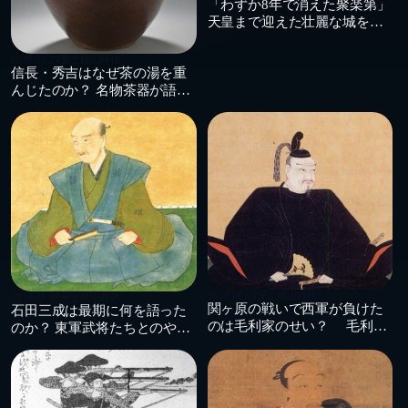
「わずか8年で消えた聚楽第」
天皇まで迎えた壮麗な城を秀
吉が徹底破壊した理由
2026.06.24
安土桃山時代
信長・秀吉はなぜ茶の湯を重
んじたのか？ 名物茶器が語る
織豊政権の支配術
2026.06.04
安土桃山時代
2026.06.08
安土桃山時代
関ヶ原の戦いで西軍が負けた
石田三成は最期に何を語った
のは毛利家のせい？ 毛利輝
のか？ 東軍武将たちとのやり
元が戦わなかった理由
取り