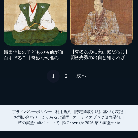
2026.04.15
安土桃山時代
2026.04.16
安土桃山時代
【有名なのに実は謎だらけ】
織田信長の子どもの名前が面
明智光秀の出自と知られざる
白すぎる？【奇妙な幼名の
若き日
数々】
次へ
1
2
プライバシーポリシー
利用規約
特定商取引法に基づく表記
お問い合わせ
よくあるご質問
オーディオブック販売委託
草の実堂audioについて
© Copyright 2026 草の実堂audio