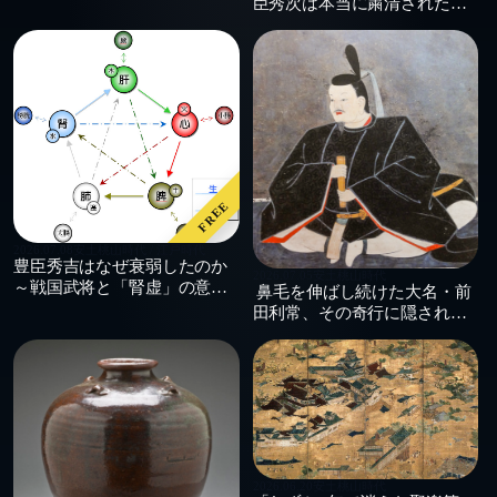
臣秀次は本当に粛清されたの
た恩義
か？ 秀吉の真意に迫る
FREE
2026.07.08
安土桃山時代 / 江戸時代
豊臣秀吉はなぜ衰弱したのか
2026.07.05
安土桃山時代
～戦国武将と「腎虚」の意外
鼻毛を伸ばし続けた大名・前
な関係
田利常、その奇行に隠された
真意とは？
2026.06.20
安土桃山時代