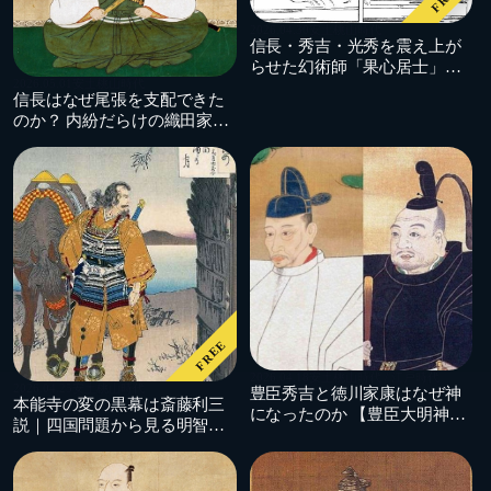
2026.04.30
安土桃山時代
信長・秀吉・光秀を震え上が
らせた幻術師「果心居士」と
2026.05.01
安土桃山時代
は何者か
信長はなぜ尾張を支配できた
のか？ 内紛だらけの織田家の
実態
FREE
2026.04.18
安土桃山時代 / 江戸時代
2026.04.25
安土桃山時代
豊臣秀吉と徳川家康はなぜ神
本能寺の変の黒幕は斎藤利三
になったのか 【豊臣大明神と
説｜四国問題から見る明智光
東照大権現の誕生】
秀の決断