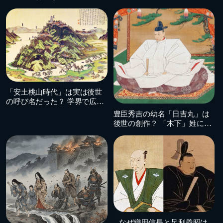
狭間で散った少女の悲劇
2026.05.16
安土桃山時代
「安土桃山時代」は実は後世
の呼び名だった？ 学界で広が
2026.05.14
安土桃山時代
る「織豊時代」とは
豊臣秀吉の幼名「日吉丸」は
後世の創作？ 「木下」姓にも
残る意外な真実
2026.05.09
安土桃山時代
なぜ織田信長と足利義昭は