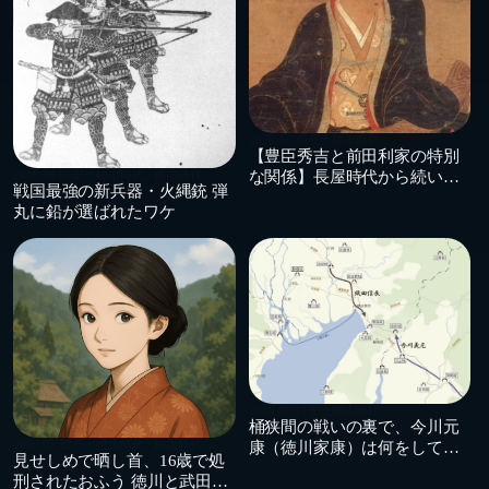
2026.05.30
安土桃山時代
【豊臣秀吉と前田利家の特別
2026.06.02
安土桃山時代 / 戦国時代
な関係】長屋時代から続いた
戦国最強の新兵器・火縄銃 弾
戦国屈指の友情
丸に鉛が選ばれたワケ
2026.05.21
安土桃山時代
桶狭間の戦いの裏で、今川元
2026.05.22
安土桃山時代 / 戦国時代
康（徳川家康）は何をしてい
見せしめで晒し首、16歳で処
たのか？
刑されたおふう 徳川と武田の