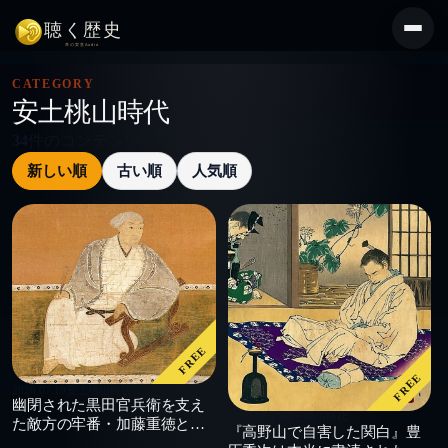
コ
ン
テ
ン
CATEGORY
ツ
安土桃山時代
へ
ス
34
件のコンテンツ
キ
新しい順
古い順
人気順
ッ
プ
FREE
FREE
2026.07.19
安土桃山時代
幽閉された黒田官兵衛を支え
2026.07.15
安土桃山時代
た敵方の牢番・加藤重徳と
『高野山で自害した関白』豊
は？ 世代を超えて受け継がれ