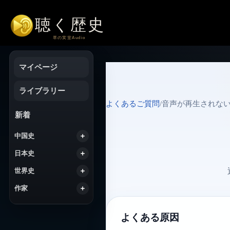
コ
ン
テ
ン
ツ
へ
マイページ
ス
キ
ッ
ライブラリー
プ
よくあるご質問
/
音声が再生されな
新着
中国史
日本史
世界史
作家
よくある原因