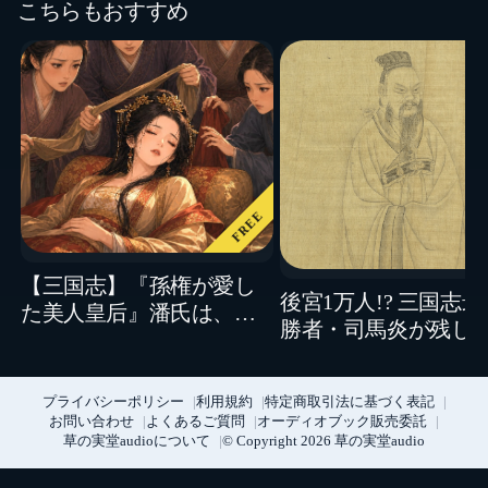
こちらもおすすめ
FREE
【三国志】『孫権が愛し
後宮1万人!? 三国志
た美人皇后』潘氏は、な
勝者・司馬炎が残し
ぜ宮女たちに命を奪われ
と影
たのか
プライバシーポリシー
利用規約
特定商取引法に基づく表記
お問い合わせ
よくあるご質問
オーディオブック販売委託
草の実堂audioについて
© Copyright 2026 草の実堂audio