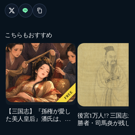
こちらもおすすめ
FREE
【三国志】『孫権が愛し
後宮1万人!? 三国志
た美人皇后』潘氏は、な
勝者・司馬炎が残し
ぜ宮女たちに命を奪われ
と影
たのか