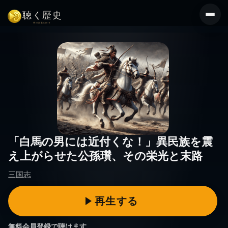
コ
ン
テ
ン
ツ
へ
ス
キ
ッ
プ
「白馬の男には近付くな！」異民族を震
え上がらせた公孫瓚、その栄光と末路
三国志
無料会員登録で聴けます