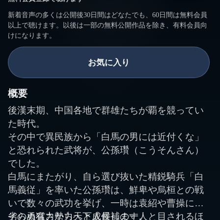
新着音声の多くは公開後30日間はどなたでも、60日間は無料会員
以上で聴けます。以後は一部の無料公開作品を除き、有料会員向
けになります。
お気に入り
概要
後漢末期、中国各地で群雄たちが覇を競ってい
た時代。
その中で異民族から「白馬の男には近付くな」
と恐れられた武将が、公孫瓚（こうそんさん）
でした。
白馬にまたがり、自ら選び抜いた精鋭騎兵「白
馬義従」を率いた公孫瓚は、鮮卑や烏桓との戦
いで数々の武功を挙げ、一時は袁紹や曹操にも
劣らぬ有力勢力へと成長します。
その勇猛さから天下人候補の一人と目されるほ