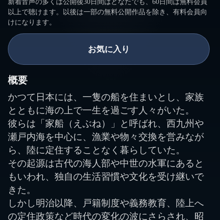
新着音声の多くは公開後30日間はどなたでも、60日間は無料会員
以上で聴けます。以後は一部の無料公開作品を除き、有料会員向
けになります。
お気に入り
概要
かつて日本には、一隻の船を住まいとし、家族
とともに海の上で一生を過ごす人々がいた。
彼らは「家船（えぶね）」と呼ばれ、西九州や
瀬戸内海を中心に、漁業や物々交換を営みなが
ら、陸に定住することなく暮らしていた。
その起源は古代の海人部や中世の水軍にあると
もいわれ、独自の生活習慣や文化を受け継いで
きた。
しかし明治以降、戸籍制度や義務教育、陸上へ
の定住政策など時代の変化の波にさらされ、昭