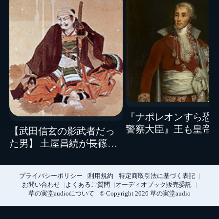
『ナポレオンすら恐
警察大臣』王も皇帝
【武田信玄の影武者だっ
切ったフーシェは、
た男】 土屋昌続が長篠で
失脚しなかったのか
迎えた壮絶な最期
プライバシーポリシー
利用規約
特定商取引法に基づく表記
お問い合わせ
よくあるご質問
オーディオブック販売委託
草の実堂audioについて
© Copyright 2026 草の実堂audio