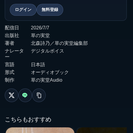
ログイン
無料登録
配信日
2026/7/7
出版社
草の実堂
著者
北森詩乃／草の実堂編集部
ナレータ
デジタルボイス
ー
言語
日本語
形式
オーディオブック
制作
草の実堂Audio
こちらもおすすめ