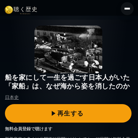
コ
ン
テ
ン
ツ
へ
ス
キ
ッ
プ
船を家にして一生を過ごす日本人がいた
「家船」は、なぜ海から姿を消したのか
日本史
無料会員登録で聴けます