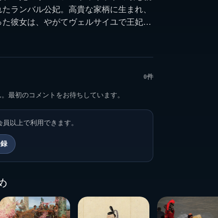
れたランバル公妃。高貴な家柄に生まれ、
った彼女は、やがてヴェルサイユで王妃と
。華やかな宮廷のなかで信頼を寄せられ、
いう重要な地位にも就きましたが、その関
よって大きく試されることになりました。
逃れるなか、ランバル公妃は危険を承知で
0件
に残る道を選びます。いったん距離が生じ
ん。最初のコメントをお待ちしています。
も、最後には再び王妃を支えようとしたそ
愛ではなく深い信義に支えられたものでし
会員以上で利用できます。
命の混乱が極まる九月虐殺の中で、ランバル
登録
監獄で引き出され、群衆の暴力によって凄
その最期はフランス革命史の中でもとくに
知られ、王妃マリー・アントワネットにも
め
。
m/study/history/western/110146/