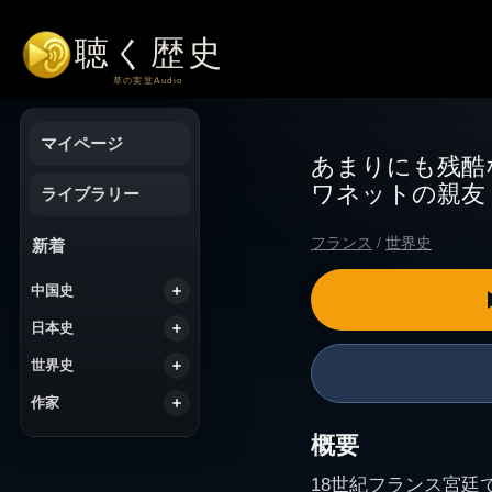
コ
ン
テ
ン
ツ
へ
マイページ
ス
あまりにも残酷
キ
ワネットの親友
ッ
ライブラリー
プ
フランス
/
世界史
新着
中国史
日本史
世界史
作家
概要
18世紀フランス宮廷