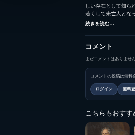
しい存在として知ら
若くして未亡人とな
深い友情を結びます
続きを読む…
王妃家政機関総監と
係はフランス革命に
多くの貴族が国外へ
コメント
アントワネットの側
まだコメントはありませ
た時期がありながら
の姿勢は、単なる寵
た。
コメントの投稿は無料
しかし1792年、革
ログイン
無料
公妃はラ・フォルス
惨な死を遂げます。
衝撃的な場面として
こちらもおすす
深い傷を残しました
草の実堂
https://kusanomido.co