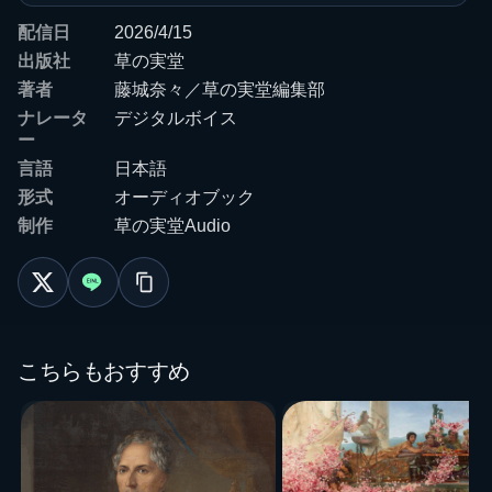
配信日
2026/4/15
出版社
草の実堂
著者
藤城奈々／草の実堂編集部
ナレータ
デジタルボイス
ー
言語
日本語
形式
オーディオブック
制作
草の実堂Audio
こちらもおすすめ