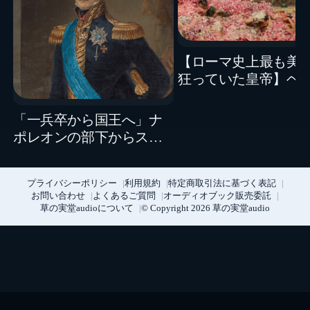
【ローマ史上最も美
狂っていた皇帝】ヘ
ガバルスは本当に暴
ったのか、それとも
「一兵卒から国王へ」ナ
者だったのか？
ポレオンの部下からスウ
ェーデン王になったベル
ナドット
プライバシーポリシー
利用規約
特定商取引法に基づく表記
お問い合わせ
よくあるご質問
オーディオブック販売委託
草の実堂audioについて
© Copyright 2026 草の実堂audio