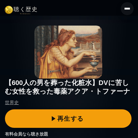
コ
ン
テ
ン
ツ
へ
ス
キ
ッ
プ
【600人の男を葬った化粧水】DVに苦し
む女性を救った毒薬アクア・トファーナ
世界史
有料会員なら聴き放題