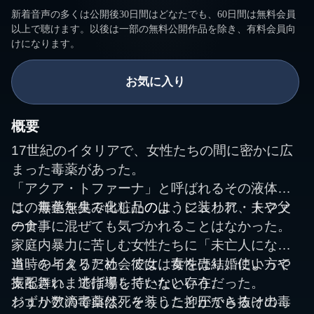
新着音声の多くは公開後30日間はどなたでも、60日間は無料会員
以上で聴けます。以後は一部の無料公開作品を除き、有料会員向
けになります。
お気に入り
概要
17世紀のイタリアで、女性たちの間に密かに広
まった毒薬があった。
「アクア・トファーナ」と呼ばれるその液体
は、無色無臭で化粧品のように装われ、夫や父
この毒薬を生み出したのは、ジュリア・トファ
の食事に混ぜても気づかれることはなかった。
ーナ。
家庭内暴力に苦しむ女性たちに「未亡人になる
道」を与えるため、彼女は毒を売り、使い方や
当時のイタリア社会では、女性は結婚によって
振る舞いまで指導していたという。
支配され、逃げ場を持たない存在だった。
わずか数滴で自然死を装うことができるその毒
ジュリアの毒薬は、そうした抑圧から抜け出す