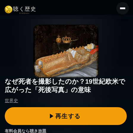
コ
ン
テ
ン
ツ
へ
ス
キ
ッ
プ
なぜ死者を撮影したのか？19世紀欧米で
広がった「死後写真」の意味
世界史
有料会員なら聴き放題