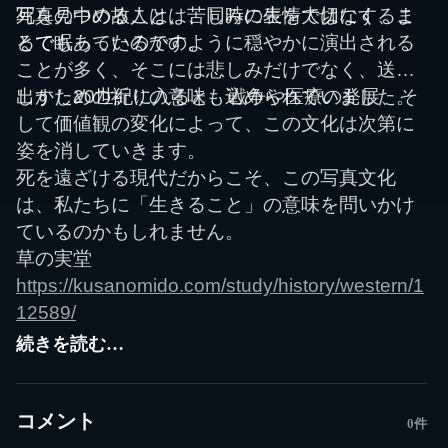
死を見つめることは、同時に生を大切にするこ
写真の中の故人は、苦しみの表情ではなく、ま
とでもあったのです。
るで眠っているかのように穏やかに演出される
ことが多く、そこには悲しみだけでなく、送り
出すための祈りの意味も込められていました。
しかし20世紀に入ると、戦争や医療の発展、そ
して価値観の変化によって、この文化は次第に
姿を消していきます。
死を遠ざける現代だからこそ、この写真文化
は、私たちに「生きること」の意味を問いかけ
ているのかもしれません。
草の実堂
https://kusanomido.com/study/history/western/1
12589/
続きを読む…
コメント
0件