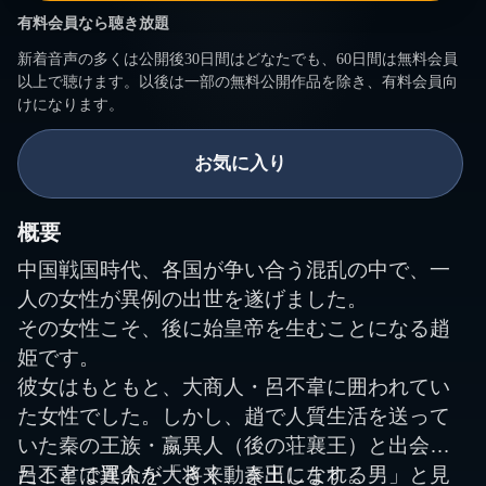
有料会員なら聴き放題
新着音声の多くは公開後30日間はどなたでも、60日間は無料会員
以上で聴けます。以後は一部の無料公開作品を除き、有料会員向
けになります。
お気に入り
概要
中国戦国時代、各国が争い合う混乱の中で、一
人の女性が異例の出世を遂げました。
その女性こそ、後に始皇帝を生むことになる趙
姫です。
彼女はもともと、大商人・呂不韋に囲われてい
た女性でした。しかし、趙で人質生活を送って
いた秦の王族・嬴異人（後の荘襄王）と出会っ
たことで運命が大きく動き出します。
呂不韋は異人を「将来、秦王になれる男」と見