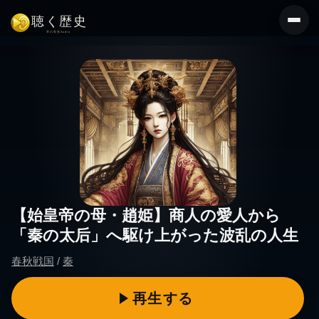
コ
ン
テ
ン
ツ
へ
ス
キ
ッ
プ
【始皇帝の母・趙姫】商人の愛人から
「秦の太后」へ駆け上がった波乱の人生
春秋戦国
/
秦