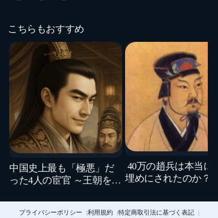
こちらもおすすめ
40万の趙兵は本当に
中国史上最も「極悪」だ
埋めにされたのか？ 
った4人の宦官 ～王朝を崩
の「坑殺」を揺るが
壊寸前に追い込んだ怪物
1995年の発見
たち
プライバシーポリシー
利用規約
特定商取引法に基づく表記