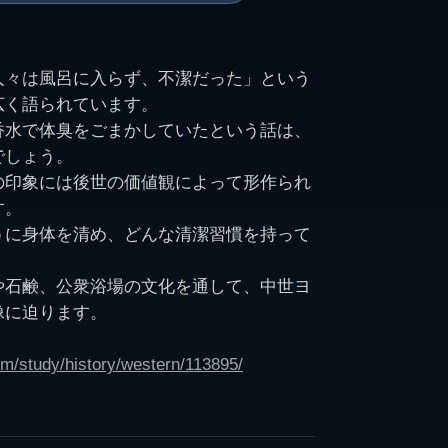
人々は風呂に入らず、不潔だった」という
広く語られています。
香水で体臭をごまかしていたという話は、
でしょう。
の印象には後世の価値観によって形作られ
す。
うに身体を清め、どんな清潔習慣を持って
や石鹸、公衆浴場の文化を通して、中世ヨ
像に迫ります。
m/study/history/western/113895/