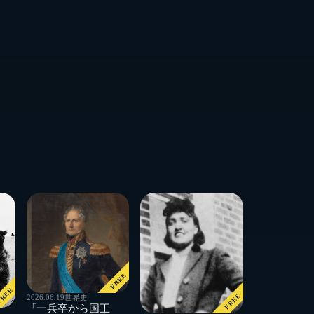
FREE
REE
FREE
2026.06.19
世界史
「一兵卒から国王