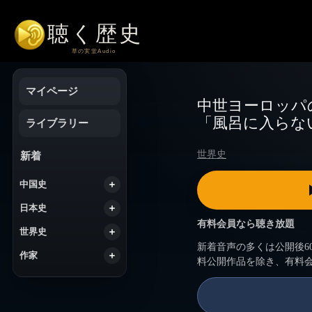
コ
ン
テ
ン
ツ
へ
マイページ
ス
中世ヨーロッパ
キ
「風呂に入らな
ッ
ライブラリー
プ
世界史
新着
中国史
日本史
有料会員なら聴き放題
世界史
新着音声の多くは公開後6
作家
料公開作品を除き、有料