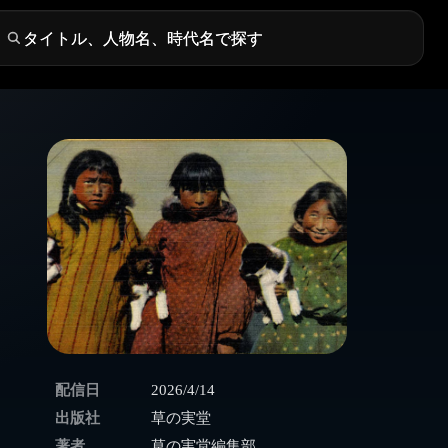
配信日
2026/4/14
出版社
草の実堂
著者
草の実堂編集部