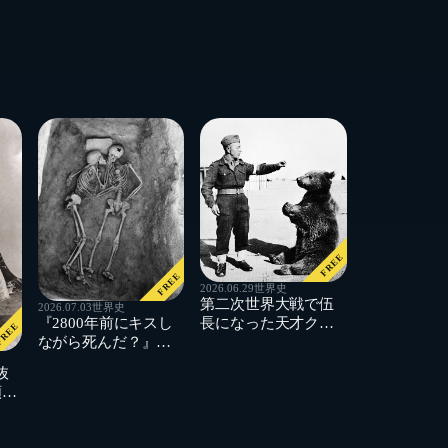
FREE
FREE
2026.06.29
世界史
第二次世界大戦で伍
2026.07.03
世界史
長になった天才クマ
『2800年前にキスし
REE
がいた ～ポーランド
ながら死んだ？』イ
軍が愛した兵士ヴォ
ランの古代遺跡「ハ
抜
イテク
サンルの恋人たち」
額財
の真実
ヘ
ト