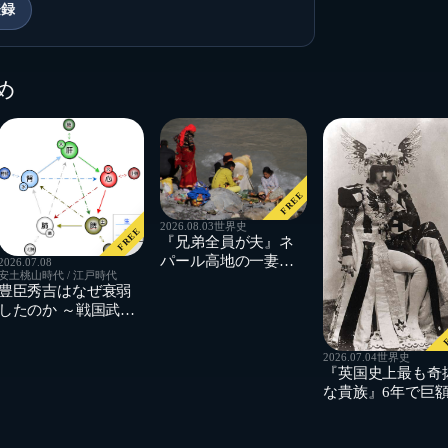
登録
め
FREE
2026.08.03
世界史
FREE
『兄弟全員が夫』ネ
パール高地の一妻多
2026.07.08
安土桃山時代 / 江戸時代
夫制で、夜の夫婦生
豊臣秀吉はなぜ衰弱
活はどう成り立って
したのか ～戦国武将
いたのか？
F
と「腎虚」の意外な
関係
2026.07.04
世界史
『英国史上最も奇
な貴族』6年で巨
産を使い果たした
ンリー・パジェッ