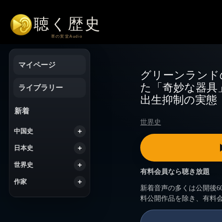
コ
ン
テ
ン
ツ
へ
マイページ
ス
グリーンランド
キ
た「奇妙な器具
ッ
ライブラリー
プ
出生抑制の実態
新着
世界史
中国史
日本史
世界史
有料会員なら聴き放題
作家
新着音声の多くは公開後6
料公開作品を除き、有料