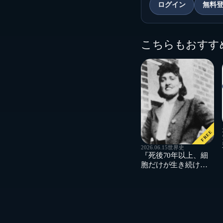
ログイン
無料
こちらもおすす
FREE
2026.06.15
世界史
『死後70年以上、細
胞だけが生き続ける
女性』ヘンリエッ
タ・ラックスと不死
細胞の光と影