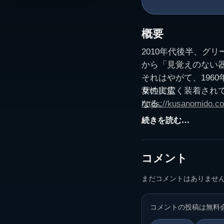
概要
2010年代後半、グ
から「見覚えのない
それはやがて、196
女性に広く装着され
草の実堂
なる。
https://kusanomido.c
出生率抑制を目的と
続きを読む…
まま処置が行われて
個々の違和感として
一つの出来事として
コメント
る。
まだコメントはありませ
医療と行政の判断が
扱われていたのかを
コメントの投稿は無料