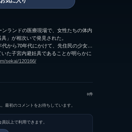
お気に入り
リーンランドの医療現場で、女性たちの体内
器具」が相次いで発見された。
0年代から70年代にかけて、先住民の少女や
ていた子宮内避妊具であることが明らかに
om/sekai/120166/
した政策のもと、十分な説明や同意がない
いた可能性が浮かび上がった。
埋もれていた記憶は、証言の連鎖によって
結びつき、政府による調査と謝罪へと至
0件
ん。最初のコメントをお待ちしています。
優先されたとき、個人の意思はどのように
問いかける。
会員以上で利用できます。