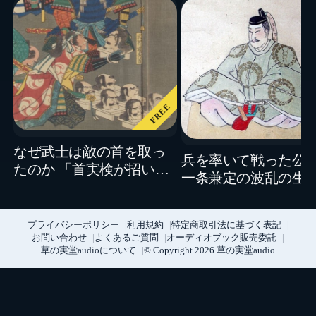
FREE
なぜ武士は敵の首を取っ
兵を率いて戦った公
たのか 「首実検が招いた
一条兼定の波乱の生涯
戦場の矛盾」
「暗愚な当主」は本
ったのか？〜
プライバシーポリシー
利用規約
特定商取引法に基づく表記
お問い合わせ
よくあるご質問
オーディオブック販売委託
草の実堂audioについて
© Copyright 2026 草の実堂audio