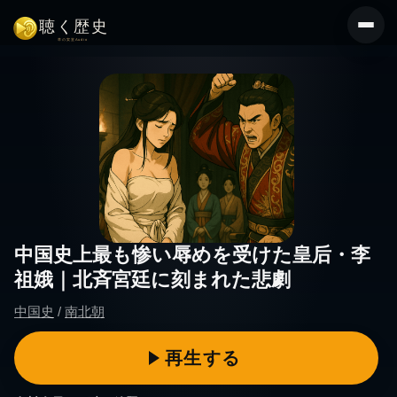
コ
ン
テ
ン
ツ
へ
ス
キ
ッ
プ
中国史上最も惨い辱めを受けた皇后・李
祖娥｜北斉宮廷に刻まれた悲劇
中国史
/
南北朝