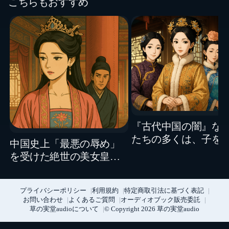
こちらもおすすめ
『古代中国の闇』な
たちの多くは、子を
中国史上「最悪の辱め」
なかったのか？ あま
を受けた絶世の美女皇
も厳しい宮廷の裏側
后・李祖娥
プライバシーポリシー
利用規約
特定商取引法に基づく表記
お問い合わせ
よくあるご質問
オーディオブック販売委託
草の実堂audioについて
© Copyright 2026 草の実堂audio