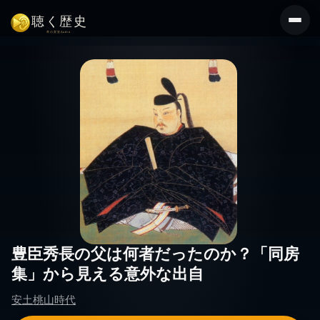
コ
ン
テ
ン
ツ
へ
ス
キ
ッ
プ
豊臣秀長の父は何者だったのか？「同房
集」から見える意外な出自
安土桃山時代