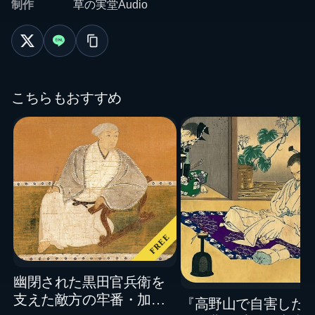
制作
草の実堂Audio
こちらもおすすめ
FREE
幽閉された黒田官兵衛を
支えた敵方の牢番・加藤
『高野山で自害した