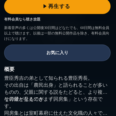
有料会員なら聴き放題
新着音声の多くは公開後30日間はどなたでも、60日間は無料会員
以上で聴けます。以後は一部の無料公開作品を除き、有料会員向
けになります。
お気に入り
概要
豊臣秀吉の弟として知られる豊臣秀長。
その出自は「農民出身」と語られることが多い
ものの、父親に関する説をたどると、より複雑
な背景が見えてきます。
その鍵となるのが、「同房集」という存在で
す。
同房集とは室町幕府に仕えた文化職の人々であ