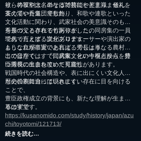
り、将軍や大名のそばで芸能や美意識、儀礼を
彼らの役割は、単なる雑務にとどまりません。
支えていた集団でした。
茶の湯や香道、座敷飾り、和歌や連歌といった
文化活動に関わり、武家社会の美意識そのもの
を形づくる存在でもありました。
秀長の父とされる竹阿弥が、この同房集の一員
現代で言えば、文化プロデューサーや演出家の
であったとする説があります。
ような立場に近いと言えるでしょう。
もしこれが事実であれば、秀長は単なる農村の
出ではなく、すでに武家文化の中枢と接点を持
この音声では、「同房集」という視点から、豊
つ環境に生まれていた可能性があります。
臣秀長の出自を改めて見直し、
戦国時代の社会構造や、表に出にくい文化人た
ちの役割に迫っていきます。
歴史の表舞台には現れにくい存在に目を向ける
ことで、
豊臣政権成立の背景にも、新たな理解が生まれ
るはずです。
草の実堂
https://kusanomido.com/study/history/japan/azu
chi/toyotomi/121713/
続きを読む…