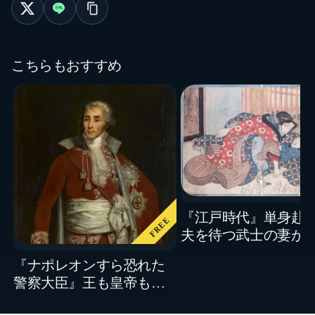
こちらもおすすめ
『江戸時代』単身赴
FREE
夫を待つ武士の妻が
気したらどうなった
『ナポレオンすら恐れた
か？密通の結末
警察大臣』王も皇帝も裏
切ったフーシェは、なぜ