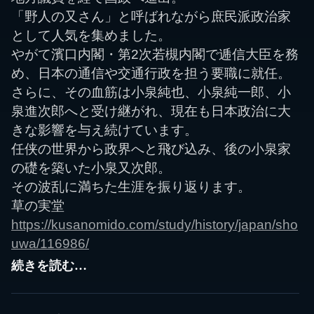
「野人の又さん」と呼ばれながら庶民派政治家
として人気を集めました。
やがて濱口内閣・第2次若槻内閣で逓信大臣を務
め、日本の通信や交通行政を担う要職に就任。
さらに、その血筋は小泉純也、小泉純一郎、小
泉進次郎へと受け継がれ、現在も日本政治に大
きな影響を与え続けています。
任侠の世界から政界へと飛び込み、後の小泉家
の礎を築いた小泉又次郎。
その波乱に満ちた生涯を振り返ります。
草の実堂
https://kusanomido.com/study/history/japan/sho
uwa/116986/
続きを読む…