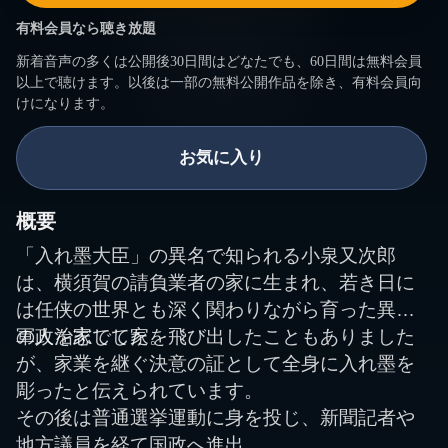
有料会員なら聴き放題
新着音声の多くは公開後30日間はどなたでも、60日間は無料会員
以上で聴けます。以後は一部の無料公開作品を除き、有料会員向
けになります。
お気に入り
概要
「入れ墨大臣」の異名で知られる小泉又次郎
は、横須賀の請負業者の家に生まれ、若き日に
は任侠の世界とも深く関わりながら育った異色
の政治家でした。
軍人を志して家を飛び出したこともありました
が、家業を継ぐ決意の証として全身に入れ墨を
彫ったと伝えられています。
その後は普通選挙運動に身を投じ、新聞記者や
地方議員を経て国政へ進出。