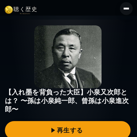
コ
ン
テ
ン
ツ
へ
ス
キ
ッ
プ
【入れ墨を背負った大臣】小泉又次郎と
は？ 〜孫は小泉純一郎、曾孫は小泉進次
郎〜